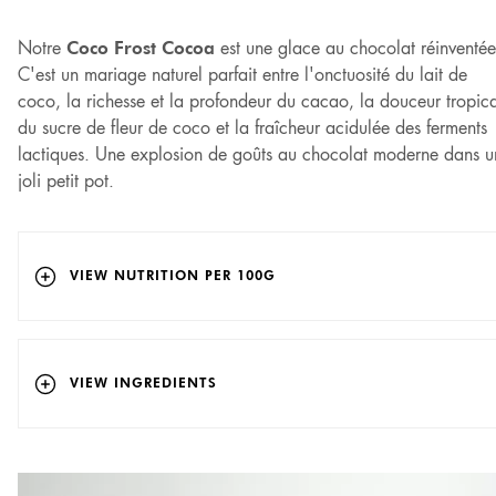
Vous souhaitez en savoir plus sur nos ingrédients ?
Notre
Coco Frost Cocoa
est une glace au chocolat réinventée
Veuillez consulter les FAQ.
C'est un mariage naturel parfait entre l'onctuosité du lait de
coco, la richesse et la profondeur du cacao, la douceur tropic
du sucre de fleur de coco et la fraîcheur acidulée des ferments
lactiques. Une explosion de goûts au chocolat moderne dans u
joli petit pot.
VIEW NUTRITION PER 100G
VIEW INGREDIENTS