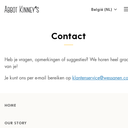
België (NL)
International
Home
Contact
Nederland
België (NL)
Over ons
Heb je vragen, opmerkingen of suggesties? We horen heel gra
Belgique (FR)
van je!
France
Je kunt ons per e-mail bereiken op
klantenservice@wessanen.c
Onze producten
España
Italia
HOME
Inspiratie
OUR STORY