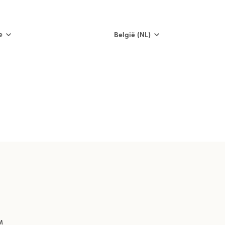
e
België (NL)
International
Nederland
België (NL)
Belgique (FR)
France
España
Italia
M