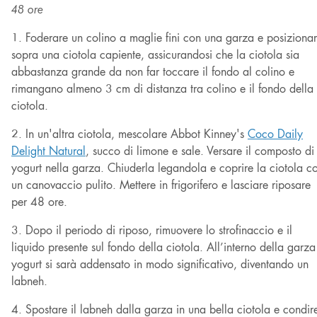
48 ore
1. Foderare un colino a maglie fini con una garza e posizionar
sopra una ciotola capiente, assicurandosi che la ciotola sia
abbastanza grande da non far toccare il fondo al colino e
rimangano almeno 3 cm di distanza tra colino e il fondo della
ciotola.
2. In un'altra ciotola, mescolare Abbot Kinney's
Coco
Daily
Delight
Natural
, succo di limone e sale. Versare il composto di
yogurt nella garza. Chiuderla legandola e coprire la ciotola c
un canovaccio pulito. Mettere in frigorifero e lasciare riposare
per 48 ore.
3. Dopo il periodo di riposo, rimuovere lo strofinaccio e il
liquido presente sul fondo della ciotola. All’interno della garza
yogurt si sarà addensato in modo significativo, diventando un
labneh.
4. Spostare il labneh dalla garza in una bella ciotola e condir