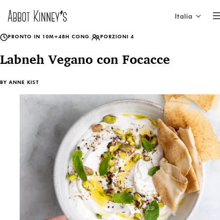
Italia
PRONTO IN 10M+48H CONG.
PORZIONI 4
International
Home
Labneh Vegano con Focacce
Nederland
BY
ANNE KIST
België (NL)
Chi siamo
Belgique (FR)
France
I nostri prodotti
España
Italia
La tua guida gourmet