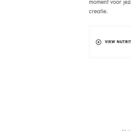
moment voor jeze
creatie.
VIEW NUTRIT
ENERG
VETTE
WAARV
KOOLH