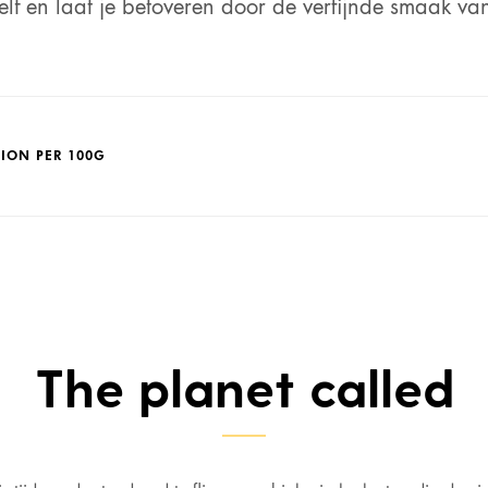
lf en laat je betoveren door de verfijnde smaak va
ION PER 100G
223 kJ / 53 kcal
IE
1,6
N
The planet called
0,2
AN VERZADIGDE VETZUREN
8,6
YDRATEN