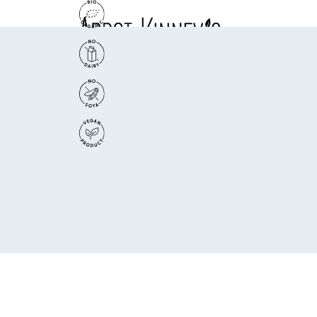
Home
Smoo
Chi siamo
I nostri prodotti
La tua guida gourmet