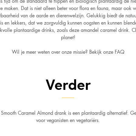
is tijd om de standaard te flippen en biologisch plantaardig de n
7,3
AN SUIKERS
e maken. Dat is niet alleen beter voor flora en fauna, maar ook 
tbaarheid van de aarde en dierenwelzijn. Gelukkig biedt de natuu
0,5
S
s en lekkers, dat we zorgvuldig kunnen oogsten en kunnen blend
volle plantaardige drinks, zoals deze amandel caramel drink. C
0,8
TEN
planet!
0,22
Wil je meer weten over onze missie? Bekijk onze FAQ
Verder
Smooth Caramel Almond drank is een plantaardig alternatief. Ge
voor veganisten en vegetariërs.