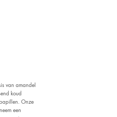
sis van amandel
ssend koud
kpapillen. Onze
 neem een