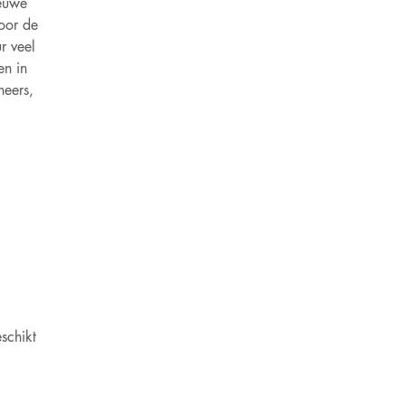
ieuwe
voor de
r veel
en in
heers,
schikt