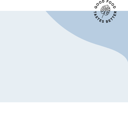
da gourmet
Italia
International
Nederland
Drink
België (NL)
Belgique (FR)
France
España
Italia