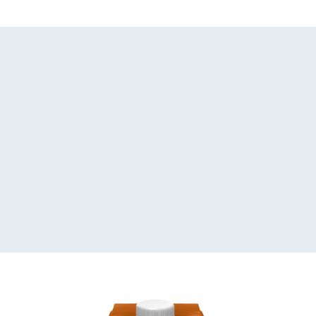
Home
Chi siamo
I nostri prodotti
La tua gui
th Caramel Almond 