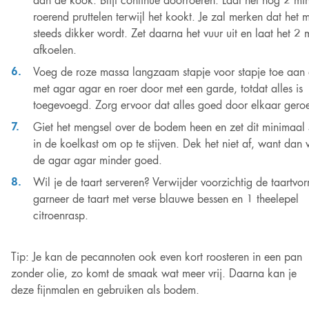
aan de kook. Blijf continue doorroeren. Laat het nog 2 min
roerend pruttelen terwijl het kookt. Je zal merken dat het 
steeds dikker wordt. Zet daarna het vuur uit en laat het 2 
afkoelen.
Voeg de roze massa langzaam stapje voor stapje toe aan
met agar agar en roer door met een garde, totdat alles is
toegevoegd. Zorg ervoor dat alles goed door elkaar geroe
Giet het mengsel over de bodem heen en zet dit minimaal 
in de koelkast om op te stijven. Dek het niet af, want dan 
de agar agar minder goed.
Wil je de taart serveren? Verwijder voorzichtig de taartvo
garneer de taart met verse blauwe bessen en 1 theelepel
citroenrasp.
Tip: Je kan de pecannoten ook even kort roosteren in een pan
zonder olie, zo komt de smaak wat meer vrij. Daarna kan je
deze fijnmalen en gebruiken als bodem.