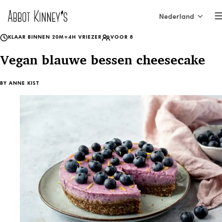
Nederland
KLAAR BINNEN 20M+4H VRIEZER
VOOR 8
International
Home
Vegan blauwe bessen cheesecake
Nederland
BY
ANNE KIST
België (NL)
Over ons
Belgique (FR)
France
Onze producten
España
Italia
Inspiratie