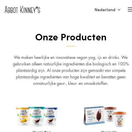
Nederland
International
Home
Onze Producten
Nederland
België (NL)
Over ons
We maken heerlijke en innovatieve vegan yog, ijs en drinks. We
gebruiken alleen natuurlijke ingrediënten die biologisch en 100%
Belgique (FR)
plantaardig zijn. Al onze producten zijn gemaakt van simpele
plantaardige ingrediënten van hoge kwaliteit en bevatten geen
France
onnatuurlijke geur-, kleur- en smaakstoffen.
Onze producten
España
Italia
Inspiratie
Vegan Yog
Vegan IJs