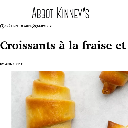
Accueil
PRÊT EN 10 MIN.
SERVIR 2
Croissants à la fraise e
À propos de nous
BY
ANNE KIST
Nos produits
Recettes