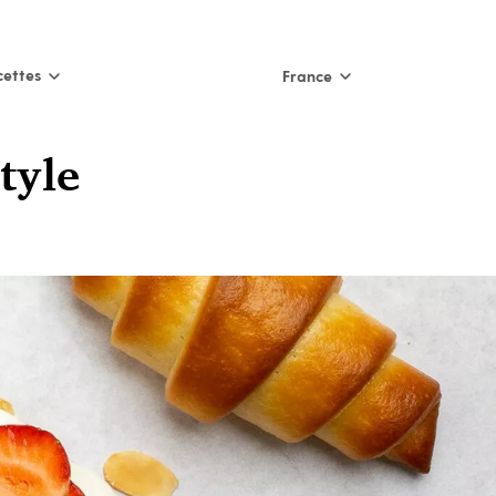
cettes
France
International
tyle
Nederland
België (NL)
Belgique (FR)
France
España
Italia