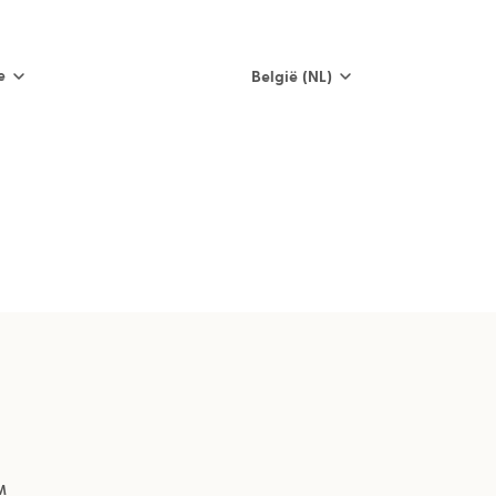
e
België (NL)
International
Nederland
België (NL)
Belgique (FR)
France
España
Italia
M